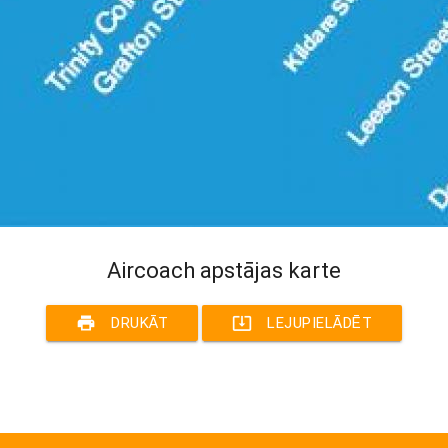
Aircoach apstājas karte
print
system_update_alt
DRUKĀT
LEJUPIELĀDĒT