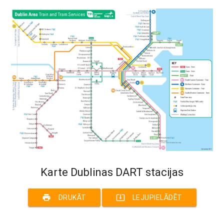
Karte Dublinas DART stacijas
print
system_update_alt
DRUKĀT
LEJUPIELĀDĒT