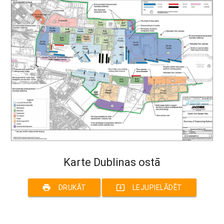
Karte Dublinas ostā
print
system_update_alt
DRUKĀT
LEJUPIELĀDĒT