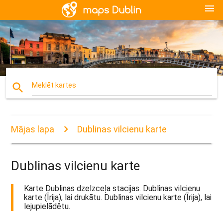
menu
search
Meklēt kartes
Mājas lapa
Dublinas vilcienu karte
Dublinas vilcienu karte
Karte Dublinas dzelzceļa stacijas. Dublinas vilcienu
karte (Īrija), lai drukātu. Dublinas vilcienu karte (Īrija), lai
lejupielādētu.