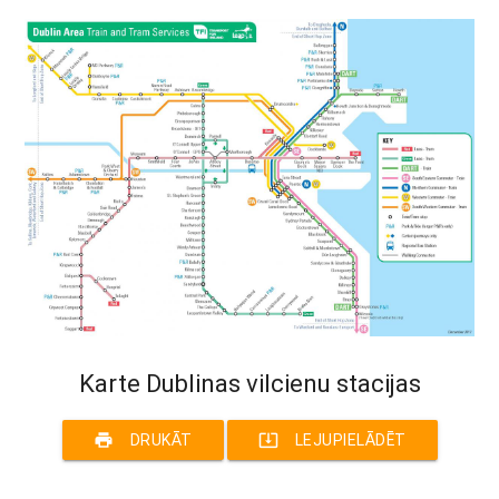
Karte Dublinas vilcienu stacijas
print
system_update_alt
DRUKĀT
LEJUPIELĀDĒT