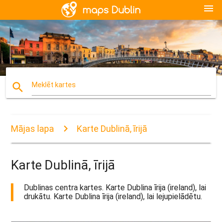
menu
search
Meklēt kartes
Mājas lapa
Karte Dublinā, īrijā
Karte Dublinā, īrijā
Dublinas centra kartes. Karte Dublina īrija (ireland), lai
drukātu. Karte Dublina īrija (ireland), lai lejupielādētu.