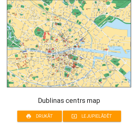
Dublinas centrs map
print
system_update_alt
DRUKĀT
LEJUPIELĀDĒT