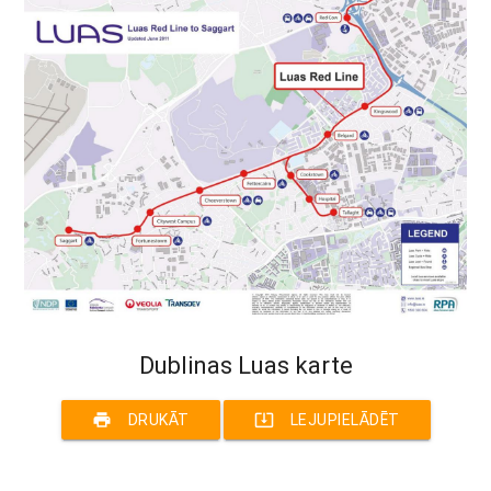
Dublinas Luas karte
print
system_update_alt
DRUKĀT
LEJUPIELĀDĒT